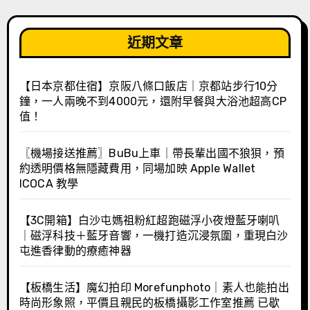
近期文章
【日本京都住宿】京阪八條口飯店｜京都站步行10分
鐘，一人兩晚不到4000元，還附早餐與大浴池超高CP
值！
〖機場接送推薦〗BuBu上車｜帶長輩出國不狼狽，預
約透明價格無隱藏費用，同場加映 Apple Wallet
ICOCA 教學
【3C開箱】白沙屯媽祖粉紅超跑磁浮小夜燈藍牙喇叭
｜磁浮科技＋藍牙音響，一機打造沉浸氛圍，重現白沙
屯進香律動的療癒神器
【板橋生活】魔幻拍印 Morefunphoto｜素人也能拍出
時尚形象照，平價且親民的板橋攝影工作室推薦 已歇