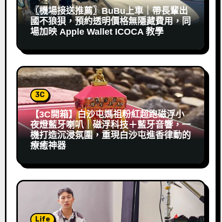
〖機場接送推薦〗BuBu上車｜帶長輩出
國不狼狽，預約透明價格無隱藏費用，同
場加映 Apple Wallet ICOCA 教學
3C
【3C開箱】白沙屯媽祖粉紅超跑磁浮小
夜燈藍牙喇叭｜磁浮科技＋藍牙音響，一
機打造沉浸氛圍，重現白沙屯進香律動的
療癒神器
Life