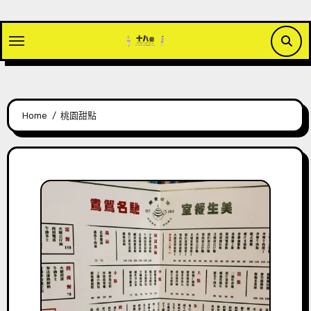
Skip
to
content
Home
桃園甜點