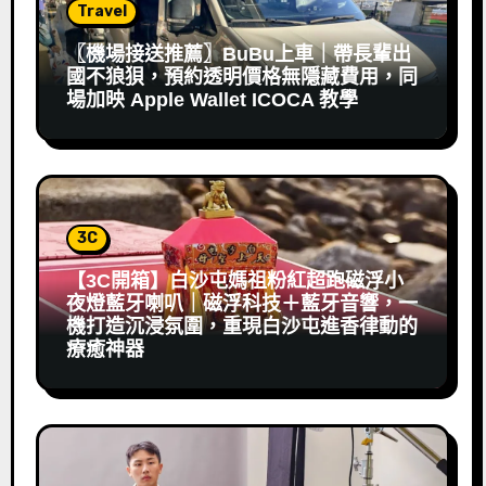
Travel
〖機場接送推薦〗BuBu上車｜帶長輩出
國不狼狽，預約透明價格無隱藏費用，同
場加映 Apple Wallet ICOCA 教學
3C
【3C開箱】白沙屯媽祖粉紅超跑磁浮小
夜燈藍牙喇叭｜磁浮科技＋藍牙音響，一
機打造沉浸氛圍，重現白沙屯進香律動的
療癒神器