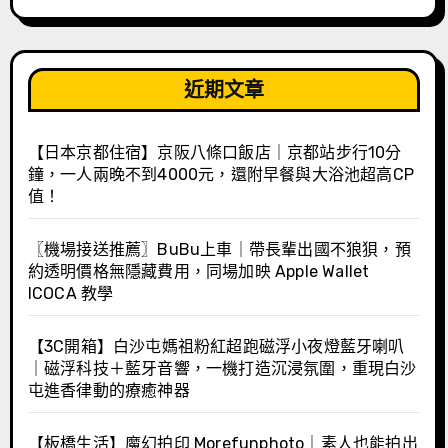
近期文章
【日本京都住宿】京阪八條口飯店｜京都站步行10分
鐘，一人兩晚不到4000元，還附早餐與大浴池超高CP
值！
〖機場接送推薦〗BuBu上車｜帶長輩出國不狼狽，預
約透明價格無隱藏費用，同場加映 Apple Wallet
ICOCA 教學
【3C開箱】白沙屯媽祖粉紅超跑磁浮小夜燈藍牙喇叭
｜磁浮科技＋藍牙音響，一機打造沉浸氛圍，重現白沙
屯進香律動的療癒神器
【板橋生活】魔幻拍印 Morefunphoto｜素人也能拍出