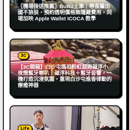
〖機場接送推薦〗BuBu上車｜帶長輩出
國不狼狽，預約透明價格無隱藏費用，同
場加映 Apple Wallet ICOCA 教學
3C
【3C開箱】白沙屯媽祖粉紅超跑磁浮小
夜燈藍牙喇叭｜磁浮科技＋藍牙音響，一
機打造沉浸氛圍，重現白沙屯進香律動的
療癒神器
Life