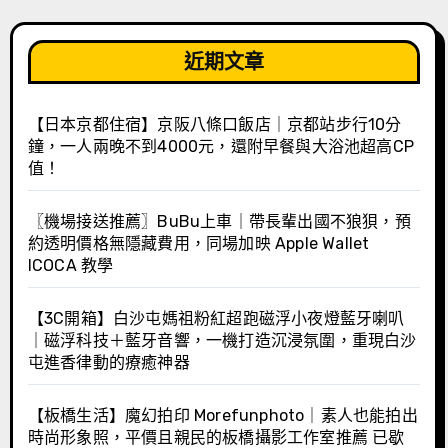
近期文章
【日本京都住宿】京阪八條口飯店｜京都站步行10分
鐘，一人兩晚不到4000元，還附早餐與大浴池超高CP
值！
〖機場接送推薦〗BuBu上車｜帶長輩出國不狼狽，預
約透明價格無隱藏費用，同場加映 Apple Wallet
ICOCA 教學
【3C開箱】白沙屯媽祖粉紅超跑磁浮小夜燈藍牙喇叭
｜磁浮科技＋藍牙音響，一機打造沉浸氛圍，重現白沙
屯進香律動的療癒神器
【板橋生活】魔幻拍印 Morefunphoto｜素人也能拍出
時尚形象照，平價且親民的板橋攝影工作室推薦 已歇