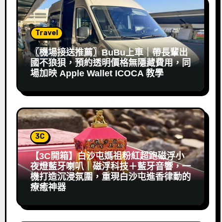
Travel
〖機場接送推薦〗BuBu上車｜帶長輩出
國不狼狽，預約透明價格無隱藏費用，同
場加映 Apple Wallet ICOCA 教學
3C
【3C開箱】白沙屯媽祖粉紅超跑磁浮小
夜燈藍牙喇叭｜磁浮科技＋藍牙音響，一
機打造沉浸氛圍，重現白沙屯進香律動的
療癒神器