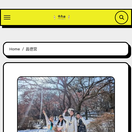
Skip
to
content
Home
昌德宮