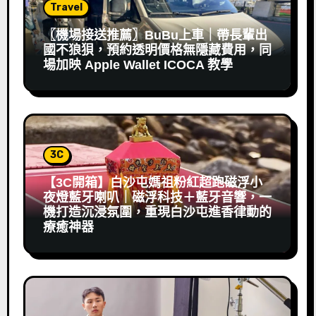
Travel
〖機場接送推薦〗BuBu上車｜帶長輩出
國不狼狽，預約透明價格無隱藏費用，同
場加映 Apple Wallet ICOCA 教學
3C
【3C開箱】白沙屯媽祖粉紅超跑磁浮小
夜燈藍牙喇叭｜磁浮科技＋藍牙音響，一
機打造沉浸氛圍，重現白沙屯進香律動的
療癒神器