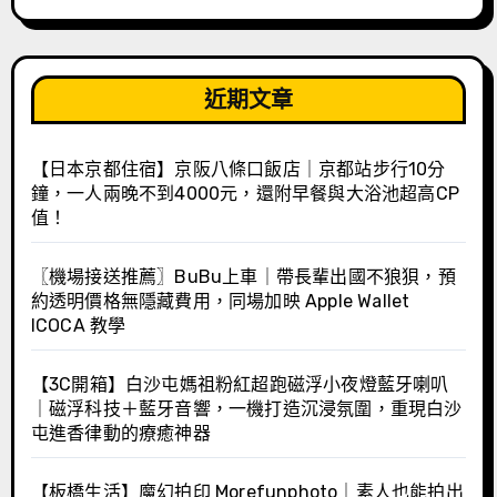
近期文章
【日本京都住宿】京阪八條口飯店｜京都站步行10分
鐘，一人兩晚不到4000元，還附早餐與大浴池超高CP
值！
〖機場接送推薦〗BuBu上車｜帶長輩出國不狼狽，預
約透明價格無隱藏費用，同場加映 Apple Wallet
ICOCA 教學
【3C開箱】白沙屯媽祖粉紅超跑磁浮小夜燈藍牙喇叭
｜磁浮科技＋藍牙音響，一機打造沉浸氛圍，重現白沙
屯進香律動的療癒神器
【板橋生活】魔幻拍印 Morefunphoto｜素人也能拍出