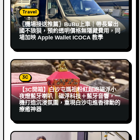
Travel
〖機場接送推薦〗BuBu上車｜帶長輩出
國不狼狽，預約透明價格無隱藏費用，同
場加映 Apple Wallet ICOCA 教學
3C
【3C開箱】白沙屯媽祖粉紅超跑磁浮小
夜燈藍牙喇叭｜磁浮科技＋藍牙音響，一
機打造沉浸氛圍，重現白沙屯進香律動的
療癒神器