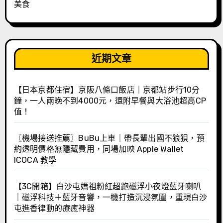
美食
近期文章
【日本京都住宿】京阪八條口飯店｜京都站步行10分
鐘，一人兩晚不到4000元，還附早餐與大浴池超高CP
值！
〖機場接送推薦〗BuBu上車｜帶長輩出國不狼狽，預
約透明價格無隱藏費用，同場加映 Apple Wallet
ICOCA 教學
【3C開箱】白沙屯媽祖粉紅超跑磁浮小夜燈藍牙喇叭
｜磁浮科技＋藍牙音響，一機打造沉浸氛圍，重現白沙
屯進香律動的療癒神器