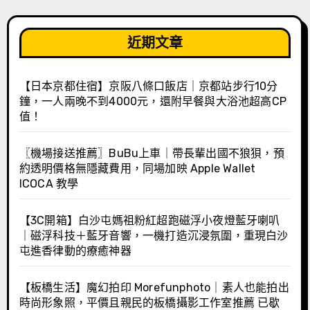
近期文章
【日本京都住宿】京阪八條口飯店｜京都站步行10分
鐘，一人兩晚不到4000元，還附早餐與大浴池超高CP
值！
〖機場接送推薦〗BuBu上車｜帶長輩出國不狼狽，預
約透明價格無隱藏費用，同場加映 Apple Wallet
ICOCA 教學
【3C開箱】白沙屯媽祖粉紅超跑磁浮小夜燈藍牙喇叭
｜磁浮科技＋藍牙音響，一機打造沉浸氛圍，重現白沙
屯進香律動的療癒神器
【板橋生活】魔幻拍印 Morefunphoto｜素人也能拍出
時尚形象照，平價且親民的板橋攝影工作室推薦 已歇