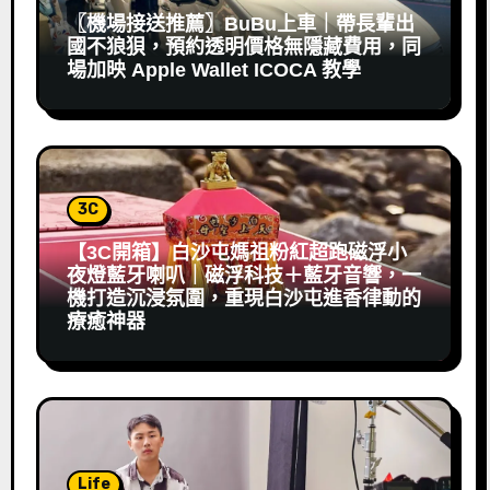
〖機場接送推薦〗BuBu上車｜帶長輩出
國不狼狽，預約透明價格無隱藏費用，同
場加映 Apple Wallet ICOCA 教學
3C
【3C開箱】白沙屯媽祖粉紅超跑磁浮小
夜燈藍牙喇叭｜磁浮科技＋藍牙音響，一
機打造沉浸氛圍，重現白沙屯進香律動的
療癒神器
Life