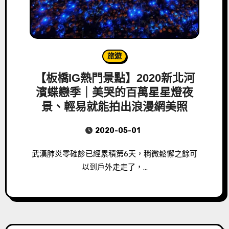
旅遊
【板橋IG熱門景點】2020新北河
濱蝶戀季｜美哭的百萬星星燈夜
景、輕易就能拍出浪漫網美照
2020-05-01
武漢肺炎零確診已經累積第6天，稍微鬆懈之餘可
以到戶外走走了，…