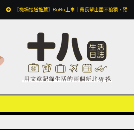
場接送推薦〗BuBu上車｜帶長輩出國不狼狽，預約透明價格無隱藏費用，