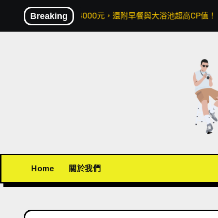
Skip
人兩晚不到4000元，還附早餐與大浴池超高CP值！
Breaking
〖機
to
content
Home
關於我們