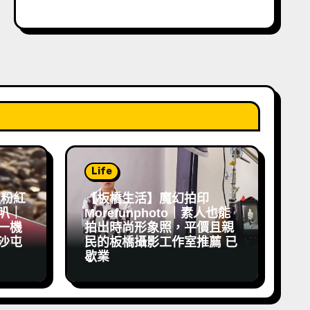
Life
祖粉紅
【板橋生活】魔幻拍印
叭｜
Morefunphoto｜素人也能
一機
拍出時尚形象照，平價且親
沙屯
民的板橋攝影工作室推薦 已
歇業