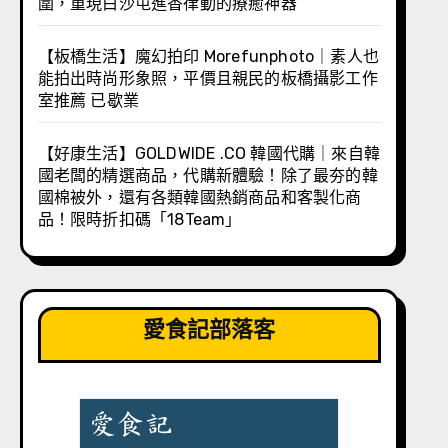
圍，重現白沙屯進香律動的療癒神器
【板橋生活】魔幻拍印 Morefunphoto｜素人也
能拍出時尚形象照，平價且親民的板橋攝影工作
室推薦 已歇業
【好康生活】GOLDWIDE .CO 韓國代購｜來自韓
國老闆的精選商品，代購新體驗！除了最夯的韓
國棉被外，還有各類韓國熱銷商品和客製化商
品！限時折扣碼「18Team」
愛食記部落客