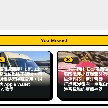
You Missed
el
3C
場接送推薦〗BuBu上
【3C開箱】白沙屯媽
帶長輩出國不狼狽，預
超跑磁浮小夜燈藍牙喇
明價格無隱藏費用，同
磁浮科技＋藍牙音響，
Apple Wallet
打造沉浸氛圍，重現白
CA 教學
進香律動的療癒神器