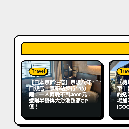
Travel
Trav
【日本京都住宿】京阪八條
〖機
口飯店｜京都站步行10分
車｜
鐘，一人兩晚不到4000元，
約透
還附早餐與大浴池超高CP
場加映 
值！
ICO