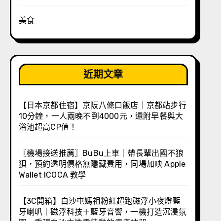
美食
近期文章
【日本京都住宿】京阪八條口飯店｜京都站步行
10分鐘，一人兩晚不到4000元，還附早餐與大
浴池超高CP值！
〖機場接送推薦〗BuBu上車｜帶長輩出國不狼
狽，預約透明價格無隱藏費用，同場加映 Apple
Wallet ICOCA 教學
【3C開箱】白沙屯媽祖粉紅超跑磁浮小夜燈藍
牙喇叭｜磁浮科技＋藍牙音響，一機打造沉浸氛