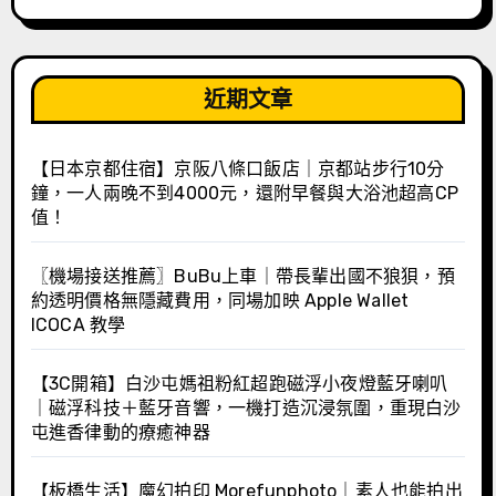
近期文章
【日本京都住宿】京阪八條口飯店｜京都站步行10分
鐘，一人兩晚不到4000元，還附早餐與大浴池超高CP
值！
〖機場接送推薦〗BuBu上車｜帶長輩出國不狼狽，預
約透明價格無隱藏費用，同場加映 Apple Wallet
ICOCA 教學
【3C開箱】白沙屯媽祖粉紅超跑磁浮小夜燈藍牙喇叭
｜磁浮科技＋藍牙音響，一機打造沉浸氛圍，重現白沙
屯進香律動的療癒神器
【板橋生活】魔幻拍印 Morefunphoto｜素人也能拍出