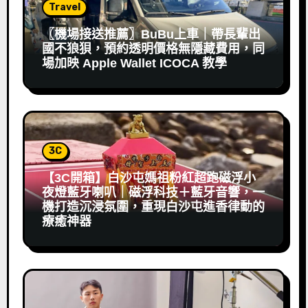
Travel
〖機場接送推薦〗BuBu上車｜帶長輩出
國不狼狽，預約透明價格無隱藏費用，同
場加映 Apple Wallet ICOCA 教學
3C
【3C開箱】白沙屯媽祖粉紅超跑磁浮小
夜燈藍牙喇叭｜磁浮科技＋藍牙音響，一
機打造沉浸氛圍，重現白沙屯進香律動的
療癒神器