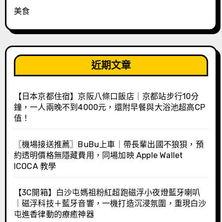
美食
近期文章
【日本京都住宿】京阪八條口飯店｜京都站步行10分
鐘，一人兩晚不到4000元，還附早餐與大浴池超高CP
值！
〖機場接送推薦〗BuBu上車｜帶長輩出國不狼狽，預
約透明價格無隱藏費用，同場加映 Apple Wallet
ICOCA 教學
【3C開箱】白沙屯媽祖粉紅超跑磁浮小夜燈藍牙喇叭
｜磁浮科技＋藍牙音響，一機打造沉浸氛圍，重現白沙
屯進香律動的療癒神器