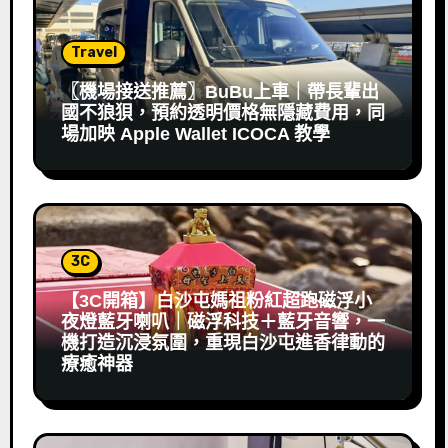
Travel
〖機場接送推薦〗BuBu上車｜帶長輩出
國不狼狽，預約透明價格無隱藏費用，同
場加映 Apple Wallet ICOCA 教學
3C
【3C開箱】白沙屯媽祖粉紅超跑磁浮小
夜燈藍牙喇叭｜磁浮科技＋藍牙音響，一
機打造沉浸氛圍，重現白沙屯進香律動的
療癒神器