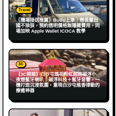
Travel
〖機場接送推薦〗BuBu上車｜帶長輩出
國不狼狽，預約透明價格無隱藏費用，同
場加映 Apple Wallet ICOCA 教學
3C
【3C開箱】白沙屯媽祖粉紅超跑磁浮小
夜燈藍牙喇叭｜磁浮科技＋藍牙音響，一
機打造沉浸氛圍，重現白沙屯進香律動的
療癒神器