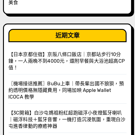
美食
近期文章
【日本京都住宿】京阪八條口飯店｜京都站步行10分
鐘，一人兩晚不到4000元，還附早餐與大浴池超高CP
值！
〖機場接送推薦〗BuBu上車｜帶長輩出國不狼狽，預
約透明價格無隱藏費用，同場加映 Apple Wallet
ICOCA 教學
【3C開箱】白沙屯媽祖粉紅超跑磁浮小夜燈藍牙喇叭
｜磁浮科技＋藍牙音響，一機打造沉浸氛圍，重現白沙
屯進香律動的療癒神器