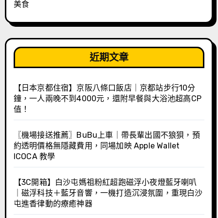
美食
近期文章
【日本京都住宿】京阪八條口飯店｜京都站步行10分
鐘，一人兩晚不到4000元，還附早餐與大浴池超高CP
值！
〖機場接送推薦〗BuBu上車｜帶長輩出國不狼狽，預
約透明價格無隱藏費用，同場加映 Apple Wallet
ICOCA 教學
【3C開箱】白沙屯媽祖粉紅超跑磁浮小夜燈藍牙喇叭
｜磁浮科技＋藍牙音響，一機打造沉浸氛圍，重現白沙
屯進香律動的療癒神器