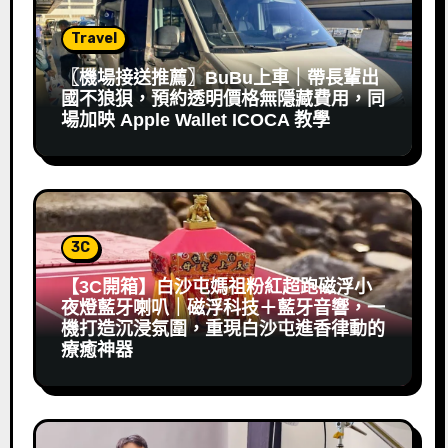
Travel
〖機場接送推薦〗BuBu上車｜帶長輩出
國不狼狽，預約透明價格無隱藏費用，同
場加映 Apple Wallet ICOCA 教學
3C
【3C開箱】白沙屯媽祖粉紅超跑磁浮小
夜燈藍牙喇叭｜磁浮科技＋藍牙音響，一
機打造沉浸氛圍，重現白沙屯進香律動的
療癒神器