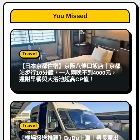
You Missed
Travel
【日本京都住宿】京阪八條口飯店｜京都
站步行10分鐘，一人兩晚不到4000元，
還附早餐與大浴池超高CP值！
Travel
〖機場接送推薦〗BuBu上車｜帶長輩出