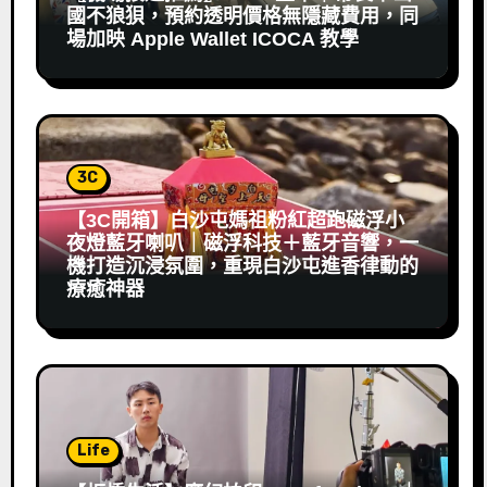
國不狼狽，預約透明價格無隱藏費用，同
場加映 Apple Wallet ICOCA 教學
3C
【3C開箱】白沙屯媽祖粉紅超跑磁浮小
夜燈藍牙喇叭｜磁浮科技＋藍牙音響，一
機打造沉浸氛圍，重現白沙屯進香律動的
療癒神器
Life