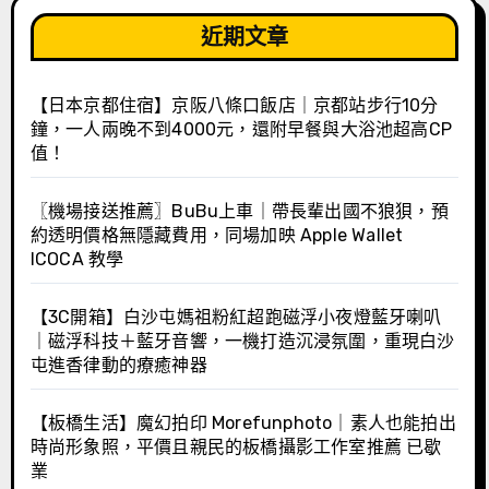
近期文章
【日本京都住宿】京阪八條口飯店｜京都站步行10分
鐘，一人兩晚不到4000元，還附早餐與大浴池超高CP
值！
〖機場接送推薦〗BuBu上車｜帶長輩出國不狼狽，預
約透明價格無隱藏費用，同場加映 Apple Wallet
ICOCA 教學
【3C開箱】白沙屯媽祖粉紅超跑磁浮小夜燈藍牙喇叭
｜磁浮科技＋藍牙音響，一機打造沉浸氛圍，重現白沙
屯進香律動的療癒神器
【板橋生活】魔幻拍印 Morefunphoto｜素人也能拍出
時尚形象照，平價且親民的板橋攝影工作室推薦 已歇
業