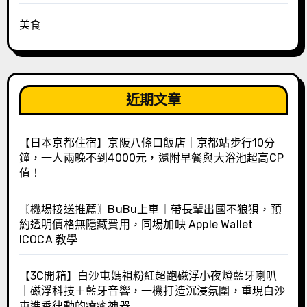
美食
近期文章
【日本京都住宿】京阪八條口飯店｜京都站步行10分
鐘，一人兩晚不到4000元，還附早餐與大浴池超高CP
值！
〖機場接送推薦〗BuBu上車｜帶長輩出國不狼狽，預
約透明價格無隱藏費用，同場加映 Apple Wallet
ICOCA 教學
【3C開箱】白沙屯媽祖粉紅超跑磁浮小夜燈藍牙喇叭
｜磁浮科技＋藍牙音響，一機打造沉浸氛圍，重現白沙
屯進香律動的療癒神器