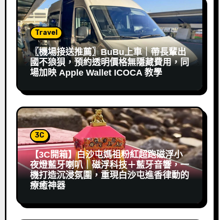
Travel
〖機場接送推薦〗BuBu上車｜帶長輩出
國不狼狽，預約透明價格無隱藏費用，同
場加映 Apple Wallet ICOCA 教學
3C
【3C開箱】白沙屯媽祖粉紅超跑磁浮小
夜燈藍牙喇叭｜磁浮科技＋藍牙音響，一
機打造沉浸氛圍，重現白沙屯進香律動的
療癒神器