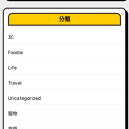
分類
3C
Foodie
Life
Travel
Uncategorized
寵物
旅遊