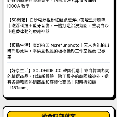
約透明價格無隱藏費用，同場加映 Apple Wallet
ICOCA 教學
【3C開箱】白沙屯媽祖粉紅超跑磁浮小夜燈藍牙喇叭
｜磁浮科技＋藍牙音響，一機打造沉浸氛圍，重現白沙
屯進香律動的療癒神器
【板橋生活】魔幻拍印 Morefunphoto｜素人也能拍出
時尚形象照，平價且親民的板橋攝影工作室推薦 已歇
業
【好康生活】GOLDWIDE .CO 韓國代購｜來自韓國老闆
的精選商品，代購新體驗！除了最夯的韓國棉被外，還
有各類韓國熱銷商品和客製化商品！限時折扣碼
「18Team」
愛食記部落客