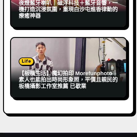
夜燈藍牙喇叭｜磁浮科技＋藍牙音響，一
機打造沉浸氛圍，重現白沙屯進香律動的
療癒神器
Life
【板橋生活】魔幻拍印 Morefunphoto｜
素人也能拍出時尚形象照，平價且親民的
板橋攝影工作室推薦 已歇業