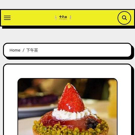
Skip
to
content
Home
下午茶