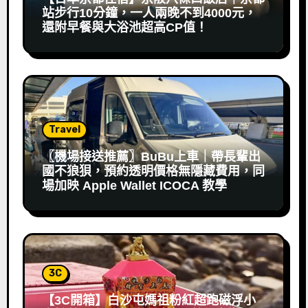
站步行10分鐘，一人兩晚不到4000元，
還附早餐與大浴池超高CP值！
Travel
〖機場接送推薦〗BuBu上車｜帶長輩出
國不狼狽，預約透明價格無隱藏費用，同
場加映 Apple Wallet ICOCA 教學
3C
【3C開箱】白沙屯媽祖粉紅超跑磁浮小