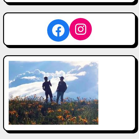
關
鍵
字:
Instagra
Facebook