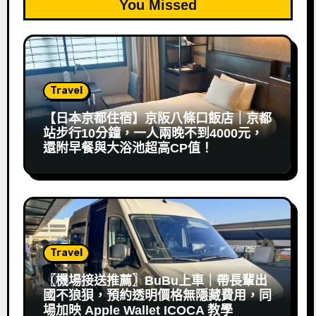
You Missed
Travel
【日本京都住宿】京阪八條口飯店｜京都
站步行10分鐘，一人兩晚不到4000元，
還附早餐與大浴池超高CP值！
Travel
〖機場接送推薦〗BuBu上車｜帶長輩出
國不狼狽，預約透明價格無隱藏費用，同
場加映 Apple Wallet ICOCA 教學