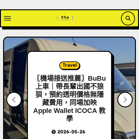
Skip
to
content
3C
【3C開箱】白沙屯媽祖
粉紅超跑磁浮小夜燈藍
牙喇叭｜磁浮科技＋藍
牙音響，一機打造沉浸
氛圍，重現白沙屯進香
律動的療癒神器
2026-04-24