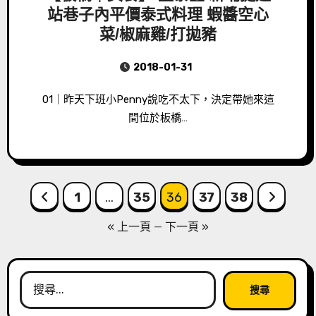
站巷子內平價泰式料理 蝦醬空心
菜/椒麻雞/打拋豬
2018-01-31
01｜昨天下班小Penny說吃不太下，決定帶她來這
間位於板橋…
文
1
...
35
36
37
38
章
« 上一頁
—
下一頁 »
導
覽
搜
尋