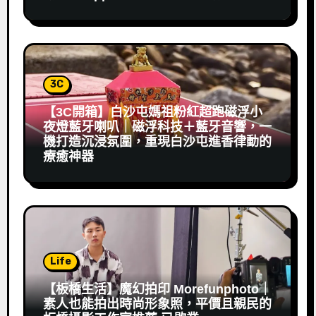
3C
【3C開箱】白沙屯媽祖粉紅超跑磁浮小
夜燈藍牙喇叭｜磁浮科技＋藍牙音響，一
機打造沉浸氛圍，重現白沙屯進香律動的
療癒神器
Life
【板橋生活】魔幻拍印 Morefunphoto｜
素人也能拍出時尚形象照，平價且親民的