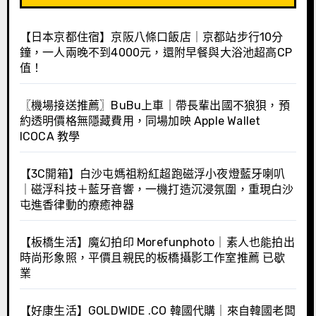
【日本京都住宿】京阪八條口飯店｜京都站步行10分
鐘，一人兩晚不到4000元，還附早餐與大浴池超高CP
值！
〖機場接送推薦〗BuBu上車｜帶長輩出國不狼狽，預
約透明價格無隱藏費用，同場加映 Apple Wallet
ICOCA 教學
【3C開箱】白沙屯媽祖粉紅超跑磁浮小夜燈藍牙喇叭
｜磁浮科技＋藍牙音響，一機打造沉浸氛圍，重現白沙
屯進香律動的療癒神器
【板橋生活】魔幻拍印 Morefunphoto｜素人也能拍出
時尚形象照，平價且親民的板橋攝影工作室推薦 已歇
業
【好康生活】GOLDWIDE .CO 韓國代購｜來自韓國老闆